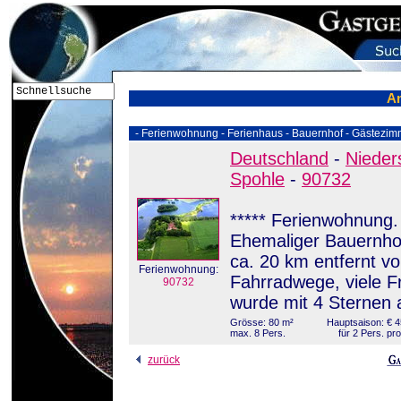
A
- Ferienwohnung - Ferienhaus - Bauernhof - Gästezim
Deutschland
-
Nieder
Spohle
-
90732
***** Ferienwohnung. 
Ehemaliger Bauernhof
ca. 20 km entfernt 
Ferienwohnung:
Fahrradwege, viele F
90732
wurde mit 4 Sternen 
Grösse: 80 m²
Hauptsaison: € 45
max. 8 Pers.
für 2 Pers. pr
zurück