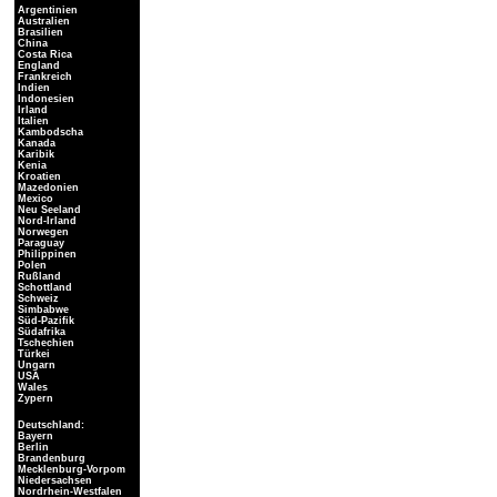
Argentinien
Australien
Brasilien
China
Costa Rica
England
Frankreich
Indien
Indonesien
Irland
Italien
Kambodscha
Kanada
Karibik
Kenia
Kroatien
Mazedonien
Mexico
Neu Seeland
Nord-Irland
Norwegen
Paraguay
Philippinen
Polen
Rußland
Schottland
Schweiz
Simbabwe
Süd-Pazifik
Südafrika
Tschechien
Türkei
Ungarn
USA
Wales
Zypern
Deutschland:
Bayern
Berlin
Brandenburg
Mecklenburg-Vorpom
Niedersachsen
Nordrhein-Westfalen