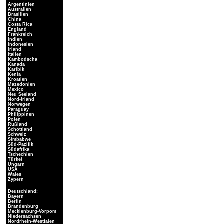
Argentinien
Australien
Brasilien
China
Costa Rica
England
Frankreich
Indien
Indonesien
Irland
Italien
Kambodscha
Kanada
Karibik
Kenia
Kroatien
Mazedonien
Mexico
Neu Seeland
Nord-Irland
Norwegen
Paraguay
Philippinen
Polen
Rußland
Schottland
Schweiz
Simbabwe
Süd-Pazifik
Südafrika
Tschechien
Türkei
Ungarn
USA
Wales
Zypern
Deutschland:
Bayern
Berlin
Brandenburg
Mecklenburg-Vorpom
Niedersachsen
Nordrhein-Westfalen