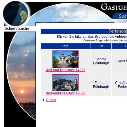
Ferienob
Klicken Sie bitte auf das Bild oder die Anbie
(Weitere Angebote finden Sie au
Info
Ort
A
Stirling
Gäste
Edinburgh
Bed-and-Breakfast 14327
Zentrum
City-Ap
Edinburgh
Ferie
Bed-and-Breakfast 12623
zurück