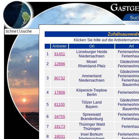
Zufallsauswah
Klicken Sie bitte auf die Anbieternumm
Anbieter
Ort
Art
Lüneburger Heide
Ferienwohn
1
91451
Niedersachsen
Ferienhau
Mosel
Gästezimm
2
12896
Rheinland-Pfalz
Ferienwohn
Gästezimm
Ammerland
Ferienwohn
3
90732
Niedersachsen
Ferienhau
Bauernho
Köpenick-Treptow
4
17806
Ferienwohn
Berlin
Gästezimm
Tölzer Land
5
81100
Ferienwohn
Bayern
Bauernho
Spreewald
Ferienwohn
6
34755
Brandenburg
Ferienhau
Thüringer Wald
7
18173
Ferienhau
Thüringen
Insel Borkum
Ferienwohn
8
18031
Niedersachsen
Ferienhau