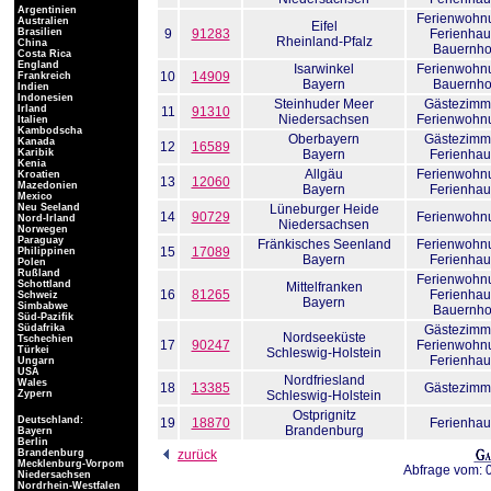
Argentinien
Ferienwohn
Australien
Eifel
Brasilien
9
91283
Ferienhau
Rheinland-Pfalz
China
Bauernho
Costa Rica
England
Isarwinkel
Ferienwohn
10
14909
Frankreich
Bayern
Bauernho
Indien
Indonesien
Steinhuder Meer
Gästezimm
Irland
11
91310
Niedersachsen
Ferienwohn
Italien
Kambodscha
Oberbayern
Gästezimm
Kanada
12
16589
Karibik
Bayern
Ferienhau
Kenia
Allgäu
Ferienwohn
Kroatien
13
12060
Mazedonien
Bayern
Ferienhau
Mexico
Neu Seeland
Lüneburger Heide
14
90729
Ferienwohn
Nord-Irland
Niedersachsen
Norwegen
Paraguay
Fränkisches Seenland
Ferienwohn
15
17089
Philippinen
Bayern
Ferienhau
Polen
Rußland
Ferienwohn
Schottland
Mittelfranken
16
81265
Ferienhau
Schweiz
Bayern
Simbabwe
Bauernho
Süd-Pazifik
Südafrika
Gästezimm
Nordseeküste
Tschechien
17
90247
Ferienwohn
Türkei
Schleswig-Holstein
Ferienhau
Ungarn
USA
Nordfriesland
Wales
18
13385
Gästezimm
Zypern
Schleswig-Holstein
Ostprignitz
Deutschland:
19
18870
Ferienhau
Brandenburg
Bayern
Berlin
Brandenburg
zurück
Mecklenburg-Vorpom
Abfrage vom: 
Niedersachsen
Nordrhein-Westfalen