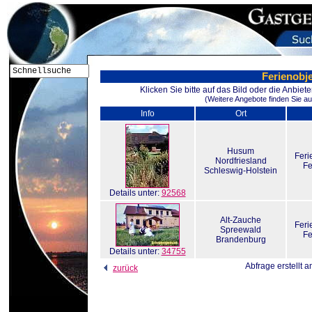
Ferienobj
Klicken Sie bitte auf das Bild oder die Anbie
(Weitere Angebote finden Sie au
Info
Ort
Husum
Fer
Nordfriesland
Fe
Schleswig-Holstein
Details unter:
92568
Alt-Zauche
Fer
Spreewald
Fe
Brandenburg
Details unter:
34755
Abfrage erstellt 
zurück