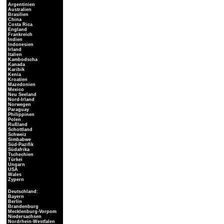
Argentinien
Australien
Brasilien
China
Costa Rica
England
Frankreich
Indien
Indonesien
Irland
Italien
Kambodscha
Kanada
Karibik
Kenia
Kroatien
Mazedonien
Mexico
Neu Seeland
Nord-Irland
Norwegen
Paraguay
Philippinen
Polen
Rußland
Schottland
Schweiz
Simbabwe
Süd-Pazifik
Südafrika
Tschechien
Türkei
Ungarn
USA
Wales
Zypern
Deutschland:
Bayern
Berlin
Brandenburg
Mecklenburg-Vorpom
Niedersachsen
Nordrhein-Westfalen