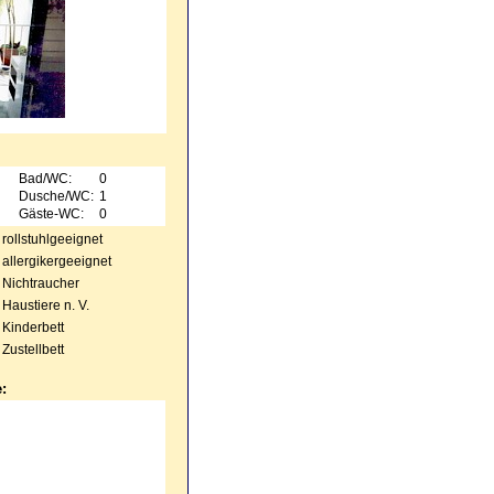
Bad/WC:
0
Dusche/WC:
1
Gäste-WC:
0
rollstuhlgeeignet
allergikergeeignet
Nichtraucher
Haustiere n. V.
Kinderbett
Zustellbett
: