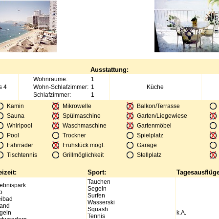
Ausstattung:
Wohnräume:
1
s 4
Wohn-Schlafzimmer:
1
Küche
Schlafzimmer:
1
Kamin
Mikrowelle
Balkon/Terrasse
Sauna
Spülmaschine
Garten/Liegewiese
Whirlpool
Waschmaschine
Gartenmöbel
Pool
Trockner
Spielplatz
Fahrräder
Frühstück mögl.
Garage
Tischtennis
Grillmöglichkeit
Stellplatz
eizeit:
Sport:
Tagesausflüge
Tauchen
lebnispark
Segeln
o
Surfen
eibad
Wasserski
rand
Squash
geln
k.A.
Tennis