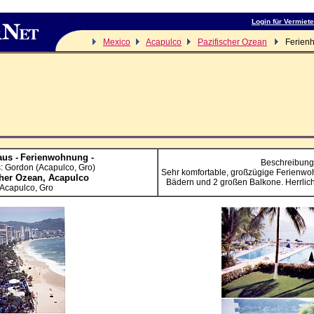
Login für Vermiete
Mexico
Acapulco
Pazifischer Ozean
Ferienh
us -
Ferienwohnung -
Beschreibung
: Gordon (Acapulco, Gro)
Sehr komfortable, großzügige Ferienwo
cher Ozean,
Acapulco
Bädern und 2 großen Balkone. Herrlich
Acapulco, Gro