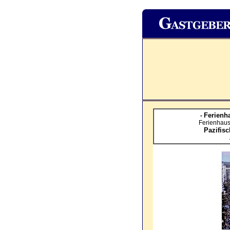
Ferienha
-
Ferienhaus
Pazifis