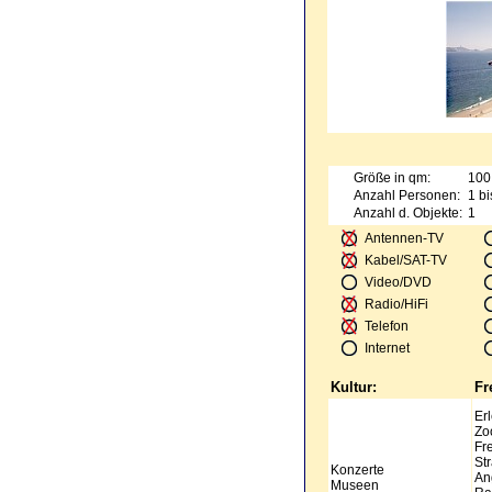
Größe in qm:
100
Anzahl Personen:
1 bi
Anzahl d. Objekte:
1
Antennen-TV
Kabel/SAT-TV
Video/DVD
Radio/HiFi
Telefon
Internet
Kultur:
Fr
Er
Zo
Fr
St
Konzerte
An
Museen