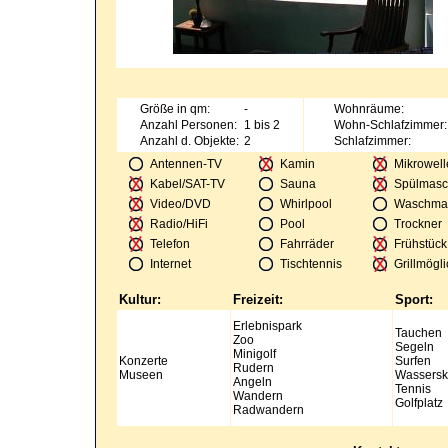
Größe in qm:
-
Wohnräume:
Anzahl Personen:
1 bis 2
Wohn-Schlafzimmer:
Anzahl d. Objekte:
2
Schlafzimmer:
Antennen-TV
Kamin
Mikrowell
Kabel/SAT-TV
Sauna
Spülmasc
Video/DVD
Whirlpool
Waschma
Radio/HiFi
Pool
Trockner
Telefon
Fahrräder
Frühstück
Internet
Tischtennis
Grillmögli
Kultur:
Freizeit:
Sport:
Erlebnispark
Tauchen
Zoo
Segeln
Minigolf
Konzerte
Surfen
Rudern
Museen
Wassersk
Angeln
Tennis
Wandern
Golfplatz
Radwandern