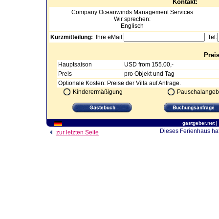
Kontakt:
Company
Oceanwinds Management Services
Wir sprechen:
Englisch
Kurzmitteilung:
Ihre eMail:
Tel:
Prei
Hauptsaison
USD from 155.00,-
Preis
pro Objekt und Tag
Optionale Kosten: Preise der Villa auf Anfrage.
Kinderermäßigung
Pauschalangeb
gastgeber.net
|
Dieses Ferienhaus hat
zur letzten Seite